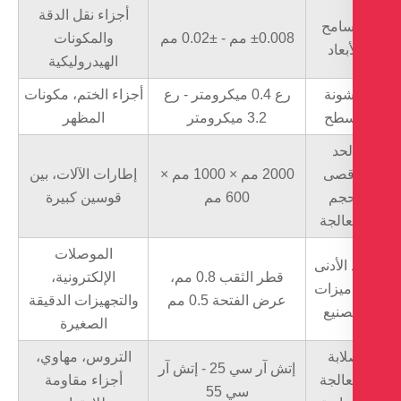
أجزاء نقل الدقة
سامح
±0.008 مم - ±0.02 مم
والمكونات
أبعاد
الهيدروليكية
ونة
رع 0.4 ميكرومتر - رع
أجزاء الختم، مكونات
سطح
3.2 ميكرومتر
المظهر
لحد
أقصى
2000 مم × 1000 مم ×
إطارات الآلات، بين
حجم
600 مم
قوسين كبيرة
عالجة
الموصلات
 الأدنى
قطر الثقب 0.8 مم،
الإلكترونية،
ميزات
عرض الفتحة 0.5 مم
والتجهيزات الدقيقة
صنيع
الصغيرة
ابة
التروس، مهاوي،
إتش آر سي 25 - إتش آر
عالجة
أجزاء مقاومة
سي 55