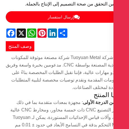
من التحقق من صحة التصميم إلى الإنتاج بالجملة.
إرسال استفسار
Facebook
WhatsApp
X
Pinterest
LinkedIn
Share
وصف المنتج
تعتبر شركة Tuoyuan Metal شركة مصنعة موثوقة للمكونات
الفولاذية المصنعة بواسطة CNC. مدعومين بخبرة واسعة وفريق
 مهارات عالية، فإننا نقبل الطلبات المخصصة بناءً على
مات المقدمة ونقدم توصيات مخصصة لتلبية المتطلبات
دة لمختلف الصناعات.
ا المنتج
ن الدرجة الأولى
: مجهزة بمعدات متقدمة بما في ذلك
مراكز التصنيع CNC ذات خمسة محاور، ومخارط CNC عالية
الدقة، وآلات قياس الإحداثيات المستوردة، يمكن لـ Tuoyuan
Metal التحكم بدقة في التسامح الأبعاد في حدود ± 0.01 مم