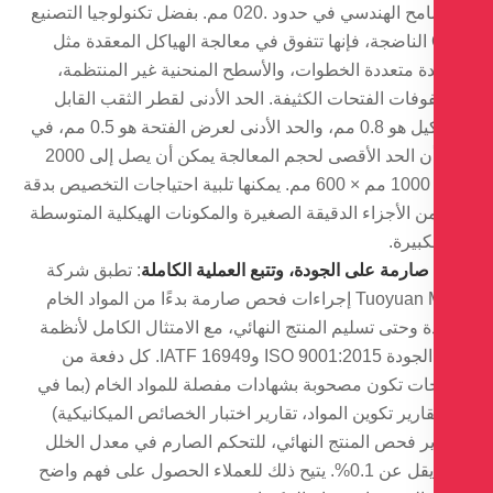
والتسامح الهندسي في حدود .020 مم. بفضل تكنولوجيا التصنيع
CNC الناضجة، فإنها تتفوق في معالجة الهياكل المعقدة مثل
دة متعددة الخطوات، والأسطح المنحنية غير المنتظمة،
فات الفتحات الكثيفة. الحد الأدنى لقطر الثقب القابل
للتشكيل هو 0.8 مم، والحد الأدنى لعرض الفتحة هو 0.5 مم، في
حين أن الحد الأقصى لحجم المعالجة يمكن أن يصل إلى 2000
مم × 1000 مم × 600 مم. يمكنها تلبية احتياجات التخصيص بدقة
ن الأجزاء الدقيقة الصغيرة والمكونات الهيكلية المتوسطة
كبيرة.
صارمة على الجودة، وتتبع العملية الكاملة
: تطبق شركة
Tuoyuan Metal إجراءات فحص صارمة بدءًا من المواد الخام
ة وحتى تسليم المنتج النهائي، مع الامتثال الكامل لأنظمة
إدارة الجودة ISO 9001:2015 وIATF 16949. كل دفعة من
جات تكون مصحوبة بشهادات مفصلة للمواد الخام (بما في
ارير تكوين المواد، تقارير اختبار الخصائص الميكانيكية)
ير فحص المنتج النهائي، للتحكم الصارم في معدل الخلل
الذي يقل عن 0.1%. يتيح ذلك للعملاء الحصول على فهم واضح