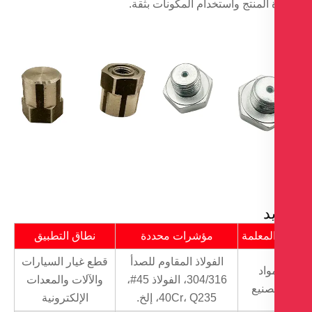
المنتج واستخدام المكونات بثقة.
د
لمعلمة
مؤشرات محددة
نطاق التطبيق
الفولاذ المقاوم للصدأ
قطع غيار السيارات
واد
304/316، الفولاذ 45#،
والآلات والمعدات
صنيع
40Cr، Q235، إلخ.
الإلكترونية