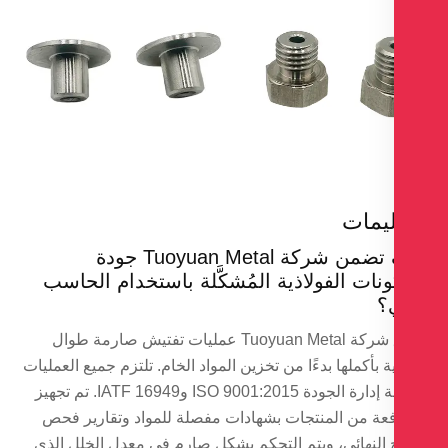
ليمات
كيف تضمن شركة Tuoyuan Metal جودة
ونات الفولاذية المُشكَّلة باستخدام الحاسب
ي؟
تطبق شركة Tuoyuan Metal عمليات تفتيش صارمة طوال
ة بأكملها بدءًا من تخزين المواد الخام. تلتزم جميع العمليات
بأنظمة إدارة الجودة ISO 9001:2015 وIATF 16949. تم تجهيز
عة من المنتجات بشهادات مفصلة للمواد وتقارير فحص
ج النهائي، ويتم التحكم بشكل صارم في معدل الخلل الذي