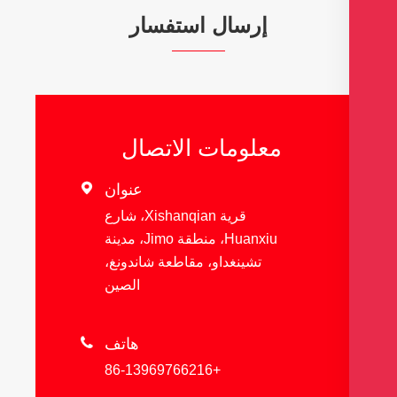
إرسال استفسار
معلومات الاتصال
عنوان

قرية Xishanqian، شارع
Huanxiu، منطقة Jimo، مدينة
تشينغداو، مقاطعة شاندونغ،
الصين
هاتف

+86-13969766216