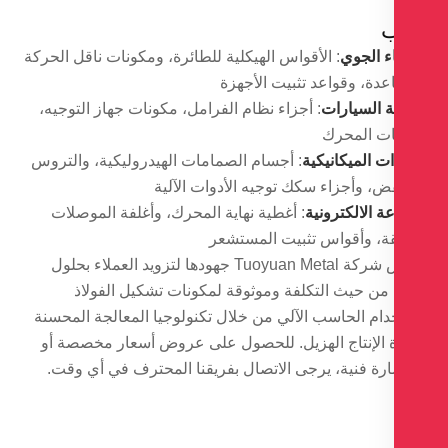
ء الجوي
: الأقواس الهيكلية للطائرة، ومكونات ناقل الحركة
عدة، وقواعد تثبيت الأجهزة
 السيارات
: أجزاء نظام الفرامل، مكونات جهاز التوجيه،
ت المحرك
ت الميكانيكية
: أجسام الصمامات الهيدروليكية، والتروس
ض، وأجزاء سكك توجيه الأدوات الآلية
ة الالكترونية
: أغطية نهاية المحرك، وأغلفة الموصلات
قة، وأقواس تثبيت المستشعر
تكرس شركة Tuoyuan Metal جهودها لتزويد العملاء بحلول
 من حيث التكلفة وموثوقة لمكونات تشكيل الفولاذ
دام الحاسب الآلي من خلال تكنولوجيا المعالجة المحسنة
ة الإنتاج الهزيل. للحصول على عروض أسعار مخصصة أو
رة فنية، يرجى الاتصال بفريقنا المحترف في أي وقت.