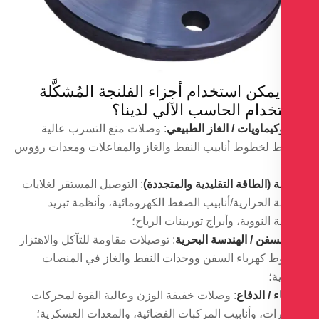
يمكن استخدام أجزاء الفلنجة المُشكَّلة
خدام الحاسب الآلي لدينا؟
كيماويات / الغاز الطبيعي
: وصلات منع التسرب عالية
 لخطوط أنابيب النفط والغاز والمفاعلات ومعدات رؤوس
 (الطاقة التقليدية والمتجددة)
: التوصيل المستقر لغلايات
 الحرارية/أنابيب الضغط الكهرومائية، وأنظمة تبريد
 النووية، وأبراج توربينات الرياح؛
لسفن / الهندسة البحرية
: توصيلات مقاومة للتآكل والاهتزاز
 كهرباء السفن ووحدات النفط والغاز في المنصات
ة؛
 / الدفاع
: وصلات خفيفة الوزن وعالية القوة لمحركات
رات، وأنابيب المركبات الفضائية، والمعدات العسكرية؛