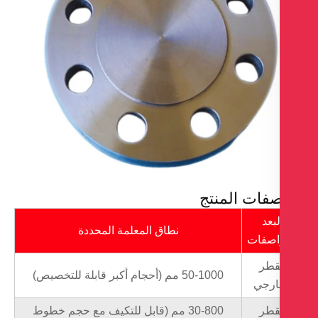
فات المنتج
لبعد
نطاق المعلمة المحددة
اصفات
قطر
50-1000 مم (أحجام أكبر قابلة للتخصيص)
ارجي
قطر
30-800 مم (قابل للتكيف مع حجم خطوط