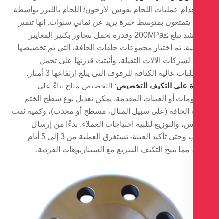
دام عمليات اللحام بقوس الأرجون/ اللحام بالليزر بواسطة
يتمتعون بمتوسط ​​خبرة يزيد عن ثماني سنوات. إنها تتميز
بقوة شد تبلغ ≥200MPa وقدرة تحمل تتجاوز بكثير المعايير
ية. تم اختبار مجموعات حلقات الحافة، التي تم تخصيصها
 لشركات الآلات الثقيلة، وأثبتت قدرتها على تحمل
ات عالية الكثافة للرفوف التي يبلغ ارتفاعها 3 أمتار.
ة على التكيف للتخصيص
: التخصيص متاح بناءً على
مات أو العينات المقدمة. يمكن تعديل نوع سطح الختم
 الحافة (على سبيل المثال، مسطح أو محدب)، وكمية ثقب
س، والتوزيع لتلبية احتياجات العملاء. بدءًا من إرسال
الطلب وحتى تأكيد العينة، تستغرق العملية من 3 إلى 5 أيام
مما يتيح التكيف السريع مع السيناريوهات الفردية.