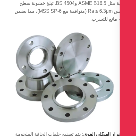
الدولية مثل ASME B16.5 وBS 4504. تبلغ خشونة سطح
التلامس Ra ≥ 6.3μm (متوافقة مع MSS SP-6)، مما يضمن
 مانع للتسرب.
رار الهيكلي القوي
: يتم تصنيع حلقات الحافة الملحومة