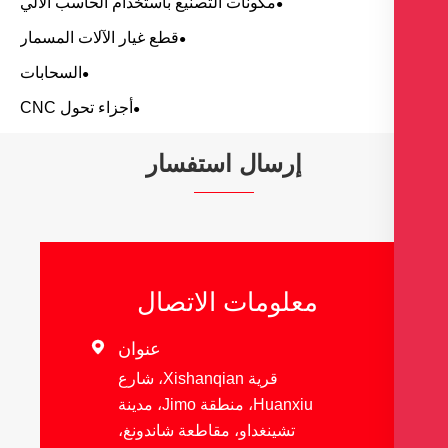
مكونات التصنيع باستخدام الحاسب الآلي
قطع غيار الآلات المسمار
السحابات
أجزاء تحول CNC
إرسال استفسار
معلومات الاتصال
عنوان

قرية Xishanqian، شارع
Huanxiu، منطقة Jimo، مدينة
تشينغداو، مقاطعة شاندونغ،