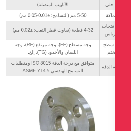
اخلي
الأنابيب المتصلة)
اكة
5-50 مم (التسامح: ±0.01-0.05 مم)
فتحات
4-32 قطعة (تفاوت قطر الثقب: ±0.02 مم)
رباس
 سطح
وجه مسطح (FF)، وجه مرتفع (RF)، وجه
ختم
اللسان والأخدود (TG)، إلخ.
متوافق مع درجة الدقة ISO 8015 ومتطلبات
 الدقة
التسامح الهندسي ASME Y14.5