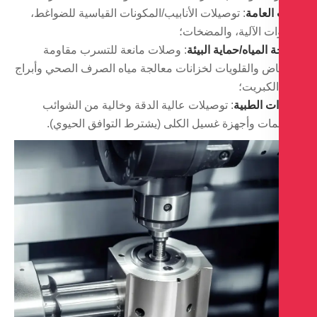
 العامة
: توصيلات الأنابيب/المكونات القياسية للضواغط،
ات الآلية، والمضخات؛
 المياه/حماية البيئة
: وصلات مانعة للتسرب مقاومة
اض والقلويات لخزانات معالجة مياه الصرف الصحي وأبراج
الكبريت؛
ات الطبية
: توصيلات عالية الدقة وخالية من الشوائب
مات وأجهزة غسيل الكلى (يشترط التوافق الحيوي).