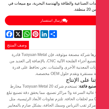
دات الصناعية والطاقة والهندسة البحرية، مع مبيعات في
منطقة.
إرسال استفسار
Facebook
WhatsApp
X
Pinterest
LinkedIn
Share
وصف المنتج
باعتبارها شركة مصنعة موثوقة، فإن Tuoyuan Metal قادرة
على تصنيع أجزاء الفلنجة الآلية CNC، بالإضافة إلى العديد من
نات المعدنية الأخرى والمثبتات. نحن نحافظ على قدرة
 مستقرة ونقدم حلول OEM مخصصة.
نا على الإنتاج
صنيع فائقة
: تستخدم شركة Tuoyuan Metal 20 مخارط
CNC عالية السرعة و5 مراكز تصنيع، مما يحقق دقة تصنيع تبلغ
±0.01 مم لحلقات الحافة. تلتزم تفاوتات الأبعاد الرئيسية، مثل
ركز ثقب الترباس وسمك الحافة، بشكل صارم بالمعايير