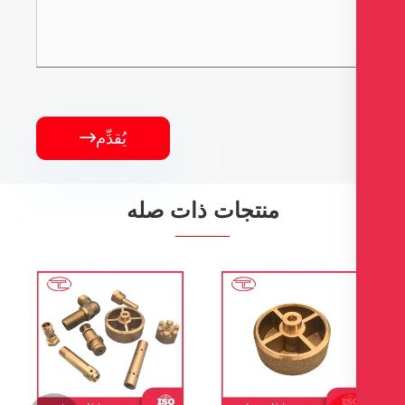
يُقدِّم

منتجات ذات صله